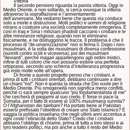
Vittoria
Il secondo pensiero riguarda la parola vittoria. Oggi in
Medio Oriente, e non soltanto, si cerca ovunque la vittoria
attraverso la sopraffazione e l’annientamento
dell’avversario. Ma vediamo bene che questa via conduce
solo a morte e distruzione. Molti politici e uomini di religione
mirano a costruire una società completamente omogenea. E
così in Iraq e Siria i miliziani jihadisti cacciano i cristiani e le
altre minoranze religiose, quando non le eliminano
fisicamente, e ne distruggono le tracce. Il problema è che il
processo di “de-umanizzazione” non si ferma lì. Dopo i non-
musulmani, è la volta dei musulmani di diversa confessione
(sunniti contro sciiti e viceversa), poi dei musulmani
“devianti”, perché magari appartengono agli ordini mistici,
infine di tutti coloro che non possono esibire una perfetta
ortoprassi, secondo uno schema d’intolleranza progressiva
già visto molte volte all’opera.
Di fronte a questo progetto penso che i cristiani, e
prima di tutti i cristiani orientali, debbano continuare a dire
un chiaro “no!”. Non è questa la strada che Dio vuole per il
Medio Oriente. Più omogeneità non significa meno conflitti,
perché ci sarà sempre qualcuno “più fondamentalista di me”
che cercherà di piegarmi al suo credo. È forse in pace la
Somalia, per il fatto di essere al 100% musulmana sunnita?
O l’Afghanistan dei talebani? Ha portato bene al Pakistan
essersi prefissato l’obiettivo di creare uno Stato islamico? È
saggia la politica israeliana che negli ultimi anni accentua a
ogni costo l’ebraicità dello Stato? Credo che i cristiani
abbiano l’obbligo di chiarire, prima di tutto a loro stessi e ai
loro leaders politici, ma poi anche a tutto il resto del Medio