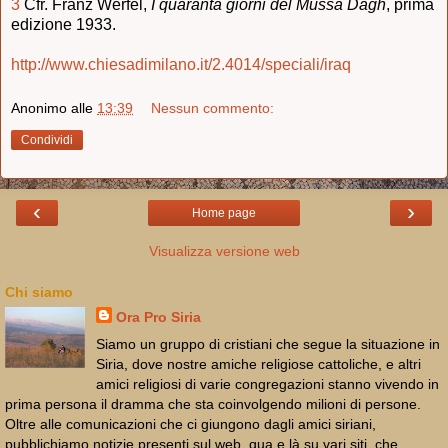
3
Cfr. Franz Werfel,
I quaranta giorni del Mussa Dagh
, prima
edizione 1933.
http://www.chiesadimilano.it/2.4014/speciali/iraq
Anonimo
alle
13:39
Nessun commento:
Condividi
‹
›
Home page
Visualizza versione web
Chi siamo
Ora Pro Siria
Siamo un gruppo di cristiani che segue la situazione in
Siria, dove nostre amiche religiose cattoliche, e altri
amici religiosi di varie congregazioni stanno vivendo in
prima persona il dramma che sta coinvolgendo milioni di persone.
Oltre alle comunicazioni che ci giungono dagli amici siriani,
pubblichiamo notizie presenti sul web, qua e là su vari siti, che