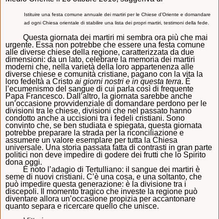
Istituire una festa comune annuale dei martiri per le Chiese d’Oriente e domandare
ad ogni Chiesa orientale di stabilire una lista dei propri martiri, testimoni della fede
.
Questa giornata dei martiri mi sembra ora più che mai
urgente. Essa non potrebbe che essere una festa comune
alle diverse chiese della regione, caratterizzata da due
dimensioni: da un lato, celebrare la memoria dei martiri
moderni che, nella varietà della loro appartenenza alle
diverse chiese e comunità cristiane, pagano con la vita la
loro fedeltà a Cristo
ai giorni nostri e in questa terra
. È
l’ecumenismo del sangue di cui parla così di frequente
Papa Francesco. Dall’altro, la giornata sarebbe anche
un’occasione provvidenziale di domandare perdono per le
divisioni tra le chiese, divisioni che nel passato hanno
condotto anche a uccisioni tra i fedeli cristiani. Sono
convinto che, se ben studiata e spiegata, questa giornata
potrebbe preparare la strada per la riconciliazione e
assumere un valore esemplare per tutta la Chiesa
universale. Una storia passata fatta di contrasti in gran parte
politici non deve impedire di godere dei frutti che lo Spirito
dona oggi.
È noto l’adagio di Tertulliano: il sangue dei martiri è
seme di nuovi cristiani. C’è una cosa, e una soltanto, che
può impedire questa generazione: è la divisione tra i
discepoli. Il momento tragico che investe la regione può
diventare allora un’occasione propizia per accantonare
quanto separa e ricercare quello che unisce.