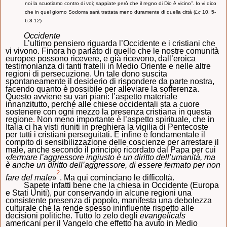
noi la scuotiamo contro di voi; sappiate però che il regno di Dio è vicino”. Io vi dico
che in quel giorno Sodoma sarà trattata meno duramente di quella città (
Lc
10, 5-
6.8-12)
Occidente
L’ultimo pensiero riguarda l’Occidente e i cristiani che
vi vivono. Finora ho parlato di quello che le nostre comunità
europee possono ricevere, e già ricevono, dall’eroica
testimonianza di tanti fratelli in Medio Oriente e nelle altre
regioni di persecuzione. Un tale dono suscita
spontaneamente il desiderio di rispondere da parte nostra,
facendo quanto è possibile per alleviare la sofferenza.
Questo avviene su vari piani: l’aspetto materiale
innanzitutto, perché alle chiese occidentali sta a cuore
sostenere con ogni mezzo la presenza cristiana in questa
regione
.
Non meno importante è l’aspetto spirituale, che in
Italia ci ha visti riuniti in preghiera la vigilia di Pentecoste
per tutti i cristiani perseguitati. E infine è fondamentale il
compito di sensibilizzazione delle coscienze per arrestare il
male, anche secondo il principio ricordato dal Papa per cui
«
fermare l’aggressore ingiusto è un diritto dell’umanità, ma
è anche un diritto dell’aggressore, di essere fermato per non
2
fare del male
»
. Ma qui cominciano le difficoltà.
Sapete infatti bene che la chiesa in Occidente (Europa
e Stati Uniti), pur conservando in alcune regioni una
consistente presenza di popolo, manifesta una debolezza
culturale che la rende spesso ininfluente rispetto alle
decisioni politiche. Tutto lo zelo degli
evangelicals
americani per il Vangelo che effetto ha avuto in Medio