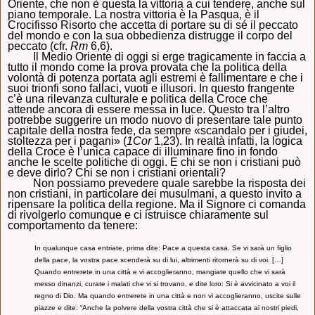
Oriente, che non è questa la vittoria a cui tendere, anche sul
piano temporale. La nostra vittoria è la Pasqua, è il
Crocifisso Risorto che accetta di portare su di sé il peccato
del mondo e con la sua obbedienza
distrugge il corpo del
peccato (cfr.
Rm
6,6).
Il Medio Oriente di oggi si erge tragicamente in faccia a
tutto il mondo come la prova provata che la politica della
volontà di potenza portata agli estremi è fallimentare e che i
suoi trionfi sono fallaci, vuoti e illusori. In questo frangente
c’è una rilevanza culturale e politica della Croce che
attende ancora di essere messa in luce. Questo tra l’altro
potrebbe suggerire un modo nuovo di presentare tale punto
capitale della nostra fede, da sempre «scandalo per i giudei,
stoltezza per i pagani» (
1Cor
1,23). In realtà infatti, la logica
della Croce è l’unica capace di illuminare fino in fondo
anche le scelte politiche di oggi. E chi se non i cristiani può
e deve dirlo? Chi se non i cristiani orientali?
Non possiamo prevedere quale sarebbe la risposta dei
non cristiani, in particolare dei musulmani, a questo invito a
ripensare la politica della regione. Ma il Signore ci comanda
di rivolgerlo comunque e ci istruisce chiaramente sul
comportamento da tenere:
In qualunque casa entriate, prima dite: Pace a questa casa. Se vi sarà un figlio
della pace, la vostra pace scenderà su di lui, altrimenti ritornerà su di voi. […]
Quando entrerete in una città e vi accoglieranno, mangiate quello che vi sarà
messo dinanzi, curate i malati che vi si trovano, e dite loro: Si è avvicinato a voi il
regno di Dio. Ma quando entrerete in una città e non vi accoglieranno, uscite sulle
piazze e dite: “Anche la polvere della vostra città che si è attaccata ai nostri piedi,