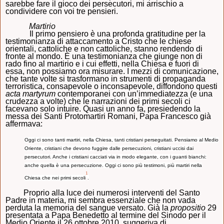
sarebbe fare il gioco dei persecutori, mi arrischio a
condividere con voi tre pensieri.
Martirio
Il primo pensiero è una profonda gratitudine per la
testimonianza di attaccamento a Cristo che le chiese
orientali, cattoliche e non cattoliche, stanno rendendo di
fronte al mondo. È una testimonianza che giunge non di
rado fino al martirio e i cui effetti, nella Chiesa e fuori di
essa, non possiamo ora misurare. I mezzi di comunicazione,
che tante volte si trasformano in strumenti di propaganda
terroristica, consapevole o inconsapevole, diffondono questi
acta martyrum
contemporanei con un’immediatezza (e una
crudezza a volte) che le narrazioni dei primi secoli ci
facevano solo intuire. Quasi un anno fa, presiedendo la
messa dei Santi Protomartiri Romani, Papa Francesco già
affermava:
Oggi ci sono tanti martiri, nella Chiesa, tanti cristiani perseguitati. Pensiamo al Medio
Oriente, cristiani che devono fuggire dalle persecuzioni, cristiani uccisi dai
persecutori. Anche i cristiani cacciati via in modo elegante, con i guanti bianchi:
anche quella è una persecuzione. Oggi ci sono più testimoni, più martiri nella
1
Chiesa che nei primi secoli
.
Proprio alla luce dei numerosi interventi del Santo
Padre in materia, mi sembra essenziale che non vada
perduta la memoria del sangue versato. Già la
propositio
29
presentata a Papa Benedetto al termine del Sinodo per il
Medio Oriente il 26 ottobre 2010, suggeriva di