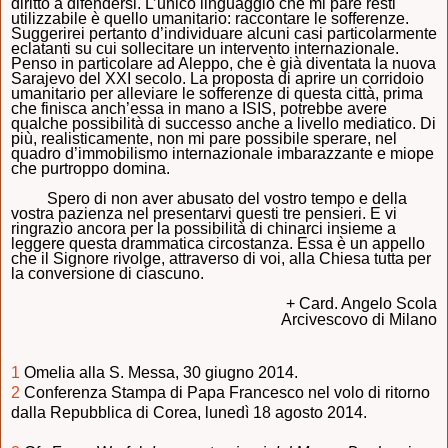
diritto a difendersi. L’unico linguaggio che mi pare resti
utilizzabile è quello umanitario: raccontare le sofferenze.
Suggerirei pertanto d’individuare alcuni casi particolarmente
eclatanti su cui sollecitare un intervento internazionale.
Penso in particolare ad Aleppo, che è già diventata la nuova
Sarajevo del XXI secolo. La proposta di aprire un corridoio
umanitario per alleviare le sofferenze di questa città, prima
che finisca anch’essa in mano a ISIS, potrebbe avere
qualche possibilità di successo anche a livello mediatico. Di
più, realisticamente, non mi pare possibile sperare, nel
quadro d’immobilismo internazionale imbarazzante e miope
che purtroppo domina.
Spero di non aver abusato del vostro tempo e della
vostra pazienza nel presentarvi questi tre pensieri. E vi
ringrazio ancora per la possibilità di chinarci insieme a
leggere questa drammatica circostanza. Essa è un appello
che il Signore rivolge, attraverso di voi, alla Chiesa tutta per
la conversione di ciascuno.
+ Card. Angelo Scola
Arcivescovo di Milano
1
Omelia alla S. Messa, 30 giugno 2014.
2
Conferenza Stampa di Papa Francesco nel volo di ritorno
dalla Repubblica di Corea, lunedì 18 agosto 2014.