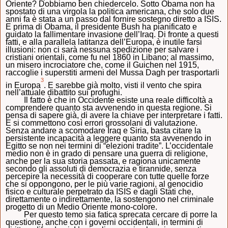
Oriente? Dobbiamo ben chiedercelo. Sotto Obama non ha
spostato di una virgola la politica americana, che solo due
anni fa è stata a un passo dal fornire sostegno diretto a ISIS.
E prima di Obama, il presidente Bush ha pianificato e
guidato la fallimentare invasione dell’Iraq. Di fronte a questi
fatti, e alla parallela latitanza dell’Europa, è inutile farsi
illusioni: non ci sarà nessuna spedizione per salvare i
cristiani orientali, come fu nel 1860 in Libano; al massimo,
un misero incrociatore che, come il Guichen nel 1915,
raccoglie i superstiti armeni del Mussa Dagh per trasportarli
3
in Europa
. E sarebbe già molto, visti il vento che spira
nell’attuale dibattito sui profughi.
Il fatto è che in Occidente esiste una reale difficoltà a
comprendere quanto sta avvenendo in questa regione. Si
pensa di sapere già, di avere la chiave per interpretare i fatti.
E si commettono così errori grossolani di valutazione.
Senza andare a scomodare Iraq e Siria, basta citare la
persistente incapacità a leggere quanto sta avvenendo in
Egitto se non nei termini di “elezioni tradite”. L’occidentale
medio non è in grado di pensare una guerra di religione,
anche per la sua storia passata, e ragiona unicamente
secondo gli assoluti di democrazia e tirannide, senza
percepire la necessità di cooperare con tutte quelle forze
che si oppongono, per le più varie ragioni, al genocidio
fisico e culturale perpetrato da ISIS e dagli Stati che,
direttamente o indirettamente, la sostengono nel criminale
progetto di un Medio Oriente mono-colore.
Per questo temo sia fatica sprecata cercare di porre la
questione, anche con i governi occidentali, in termini di